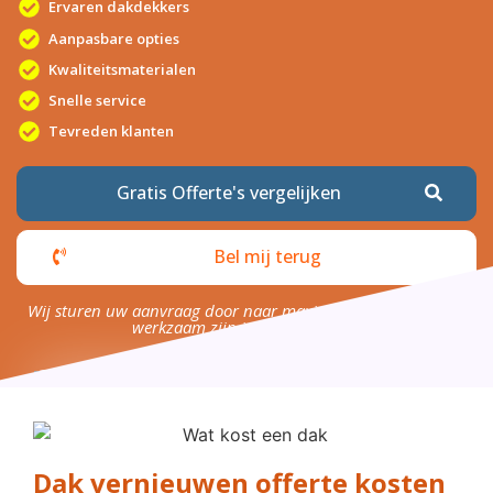
Ervaren dakdekkers
Aanpasbare opties
Kwaliteitsmaterialen
Snelle service
Tevreden klanten
Gratis Offerte's vergelijken
Bel mij terug
Wij sturen uw aanvraag door naar maximaal 4 bedrijven die
werkzaam zijn in uw omgeving.
Dak vernieuwen offerte kosten