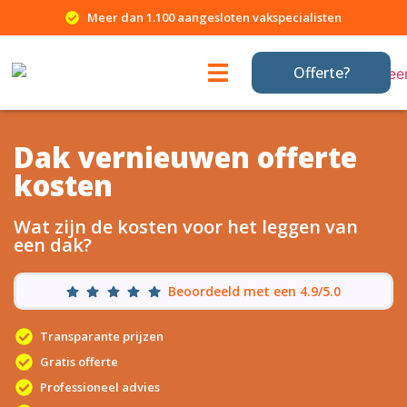
Meer dan 1.100 aangesloten vakspecialisten
Offerte?
Dak vernieuwen offerte
kosten
Wat zijn de kosten voor het leggen van
een dak?
Beoordeeld met een 4.9/5.0
Transparante prijzen
Gratis offerte
Professioneel advies