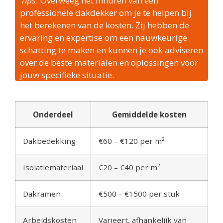
Tips:
Overweeg het inhuren van een
professionele dakdekker om je te helpen bij
het berekenen van de kosten. Zij hebben de
ervaring en expertise om een nauwkeurige
schatting te maken en kunnen je ook adviseren
over de beste materialen en oplossingen voor
jouw specifieke situatie.
Onderdeel
Gemiddelde kosten
Dakbedekking
€60 – €120 per m²
Isolatiemateriaal
€20 – €40 per m²
Dakramen
€500 – €1500 per stuk
Arbeidskosten
Varieert, afhankelijk van