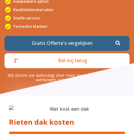
Aanpasbare opties
Kwaliteitsmaterialen
Snelle service
Tevreden klanten
Gratis Offerte's vergelijken
Bel mij terug
Wij sturen uw aanvraag door naar maximaal 4 bedrijven die
werkzaam zijn in uw omgeving.
Rieten dak kosten