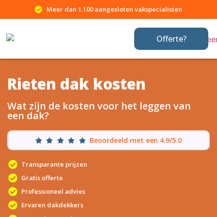
Meer dan 1.100 aangesloten vakspecialisten
Offerte?
Rieten dak kosten
Wat zijn de kosten voor het leggen van
een dak?
Beoordeeld met een 4.9/5.0
Transparante prijzen
Gratis offerte
Professioneel advies
Ervaren dakdekkers