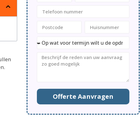
ullen
en.
Offerte Aanvragen