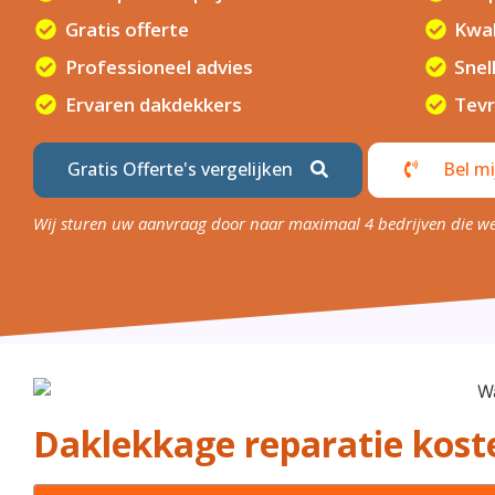
Gratis offerte
Kwal
Professioneel advies
Snel
Ervaren dakdekkers
Tevr
Gratis Offerte's vergelijken
Bel mi
Wij sturen uw aanvraag door naar maximaal 4 bedrijven die w
Daklekkage reparatie kost