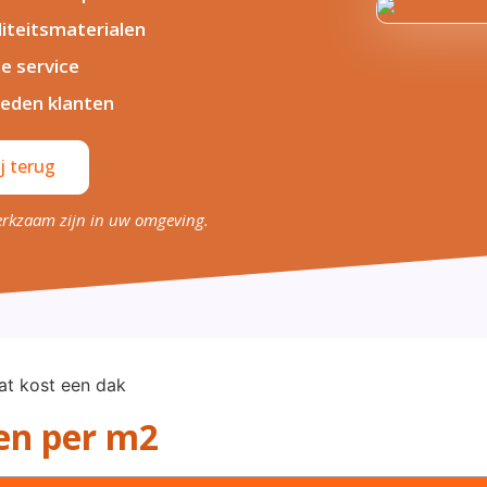
iteitsmaterialen
le service
eden klanten
j terug
erkzaam zijn in uw omgeving.
en per m2