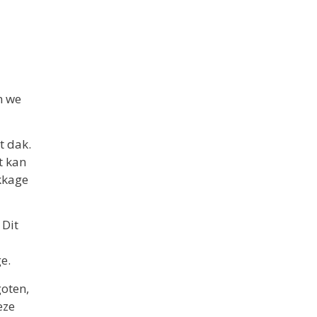
n we
t dak.
t kan
kkage
 Dit
e.
goten,
eze