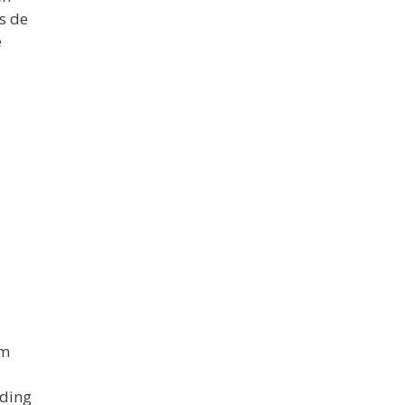
s de
e
om
uding