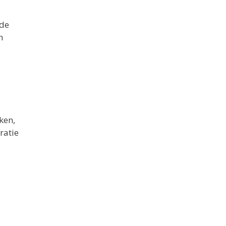
 de
n
ken,
ratie