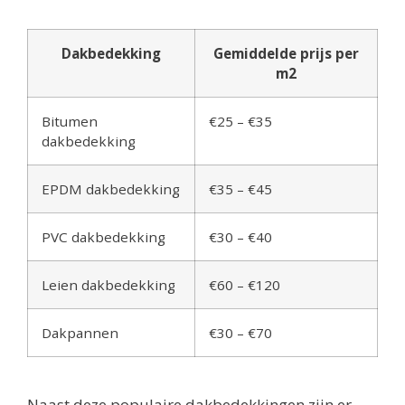
Dakbedekking
Gemiddelde prijs per
m2
Bitumen
€25 – €35
dakbedekking
EPDM dakbedekking
€35 – €45
PVC dakbedekking
€30 – €40
Leien dakbedekking
€60 – €120
Dakpannen
€30 – €70
Naast deze populaire dakbedekkingen zijn er