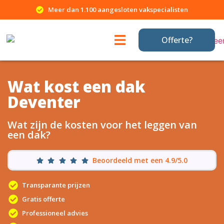
Meer dan 1.100 aangesloten vakspecialisten
Offerte?
Wat kost een dak
Deventer
Wat zijn de kosten voor het leggen van
een dak?
Beoordeeld met een 4.9/5.0
Transparante prijzen
Gratis offerte
Professioneel advies