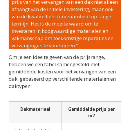
prijs van het vervangen van een dak niet alleen
afhangt van de initiële investering, maar ook
van de kwaliteit en duurzaamheid op lange
termijn. Het is de moeite waard om te
investeren in hoogwaardige materialen en
vakmanschap om toekomstige reparaties en
vervangingen te voorkomen.”
Om je een idee te geven van de prijsrange,
hebben we een tabel samengesteld met
gemiddelde kosten voor het vervangen van een
dak, gebaseerd op verschillende materialen en
daktypen:
Dakmateriaal
Gemiddelde prijs per
m2