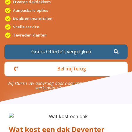
Ervaren dakdekkers
Aanpasbare opties
Kwaliteitsmaterialen
Snelle service
Tevreden klanten
Gratis Offerte's vergelijken
Bel mij terug
Wij sturen uw aanvraag door naar maximaal 4 bedrijven die
werkzaam zijn in uw omgeving.
Wat kost een dak Deventer