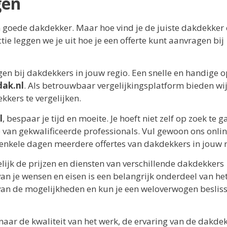
gen
n goede dakdekker. Maar hoe vind je de juiste dakdekker
ctie leggen we je uit hoe je een offerte kunt aanvragen bij
gen bij dakdekkers in jouw regio. Een snelle en handige op
ak.nl
. Als betrouwbaar vergelijkingsplatform bieden wij
kers te vergelijken.
l
, bespaar je tijd en moeite. Je hoeft niet zelf op zoek te 
 van gekwalificeerde professionals. Vul gewoon ons onli
 enkele dagen meerdere offertes van dakdekkers in jouw r
ijk de prijzen en diensten van verschillende dakdekkers
van je wensen en eisen is een belangrijk onderdeel van he
 van de mogelijkheden en kun je een weloverwogen beslis
k naar de kwaliteit van het werk, de ervaring van de dakde