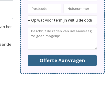
aan het
n
aar de
Offerte Aanvragen