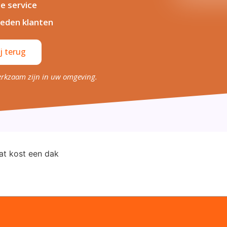
le service
eden klanten
j terug
erkzaam zijn in uw omgeving.