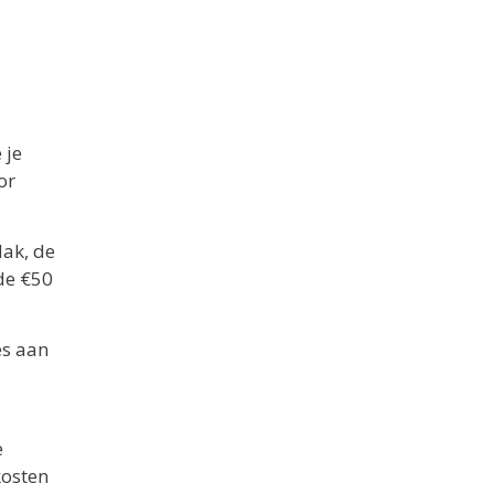
 je
or
dak, de
de €50
es aan
e
kosten