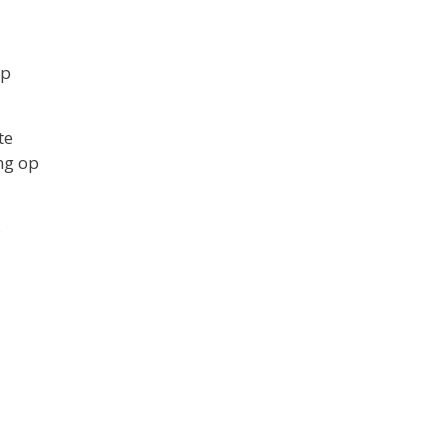
op
te
ng op
.