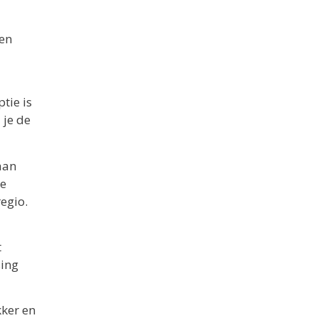
 en
tie is
 je de
gaan
ne
egio.
t
sing
kker en