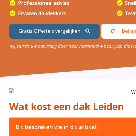
Professioneel advies
Snel
Ervaren dakdekkers
Tevr
Gratis Offerte's vergelijken
Bel mi
Wij sturen uw aanvraag door naar maximaal 4 bedrijven die w
Wat kost een dak Leiden
Dit bespreken we in dit artikel: